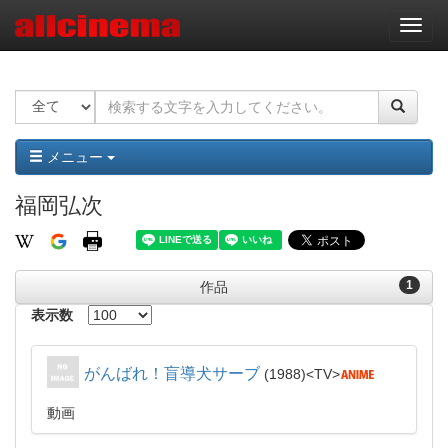
ナ
ビ
ゲ
ー
シ
ョ
ン
メニュー
福岡弘次
1
作品
表示数
がんばれ！盲導犬サーブ
1988
TV
動画