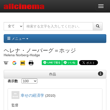
ナ
ビ
ゲ
ー
シ
ョ
ン
メニュー
ヘレナ・ノーバーグ＝ホッジ
Helena Norberg-Hodge
1
作品
表示数
幸せの経済学
2010
監督