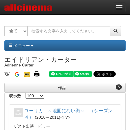
ナ
ビ
ゲ
ー
シ
ョ
ン
メニュー
エイドリアン・カーター
Adrienne Carter
5
作品
表示数
ユーリカ ～地図にない街～ （シーズン
４）
2010～2011
TV
ゲスト出演：ピラー