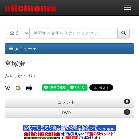
ナ
ビ
ゲ
ー
シ
ョ
ン
メニュー
宮塚蛍
みやつか・けい
0
コメント
1
DVD