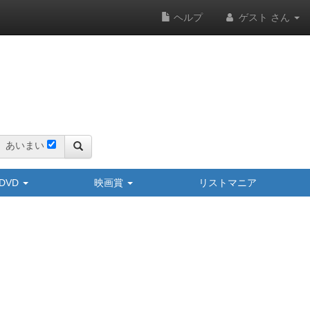
ヘルプ
ゲスト さん
あいまい
y/DVD
映画賞
リストマニア