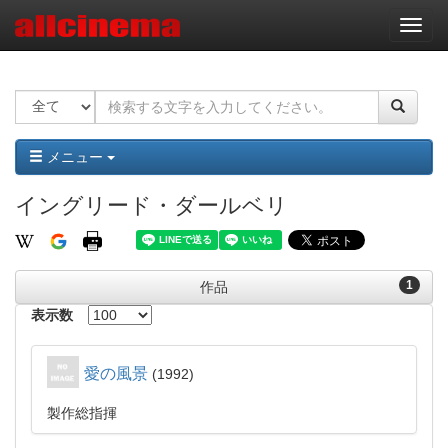
ナ
ビ
ゲ
ー
シ
ョ
ン
メニュー
イングリード・ダールベリ
1
作品
表示数
愛の風景
1992
製作総指揮