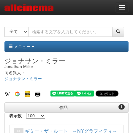
ナ
ビ
ゲ
ー
シ
ョ
ン
メニュー
ジョナサン・ミラー
Jonathan Miller
同名異人：
ジョナサン・ミラー
1
作品
表示数
ギミー・ザ・ルート ～NYグラフィティ～