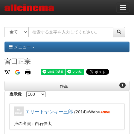
ナ
ビ
ゲ
ー
シ
ョ
ン
メニュー
宮田正宗
1
作品
表示数
エリートヤンキー三郎
2014
Web
声の出演：白石佳太