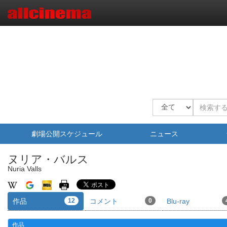
劇場公開スケジュール
ニュース
ヌリア・バルス
Nuria Valls
作品
12
コメント
0
Blu-ray
作品