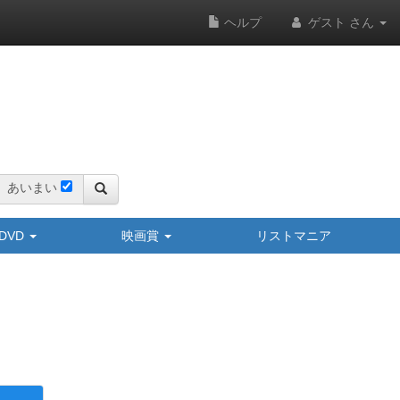
ヘルプ
ゲスト さん
あいまい
y/DVD
映画賞
リストマニア