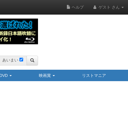
ヘルプ
ゲスト さん
あいまい
y/DVD
映画賞
リストマニア