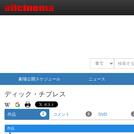
劇場公開スケジュール
ニュース
ディック・チブレス
作品
2
コメント
0
DVD
作品