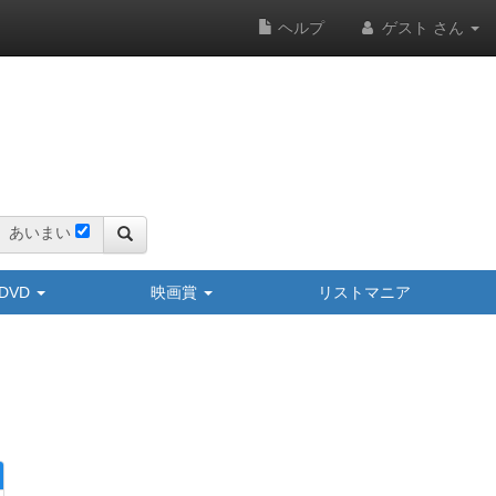
ヘルプ
ゲスト さん
あいまい
y/DVD
映画賞
リストマニア