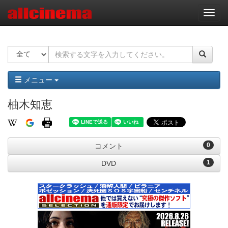
ナ
ビ
ゲ
ー
シ
ョ
ン
メニュー
柚木知恵
0
コメント
1
DVD