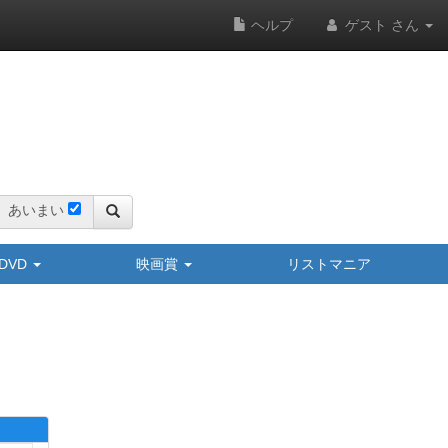
ヘルプ
ゲスト さん
あいまい
y/DVD
映画賞
リストマニア