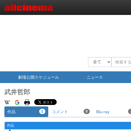
劇場公開スケジュール
ニュース
武井哲郎
作品
1
コメント
0
Blu-ray
作品