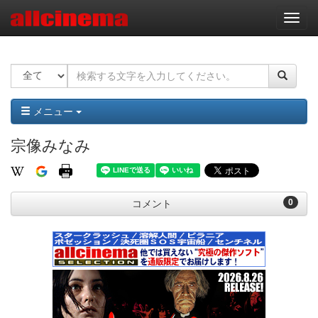
ナ
ビ
ゲ
ー
シ
ョ
ン
メニュー
宗像みなみ
0
コメント