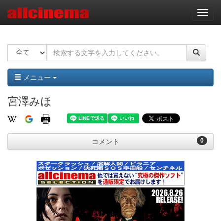
ナ
ビ
ゲ
ー
シ
ョ
ン
メニュー
宮澤みほ
0
コメント