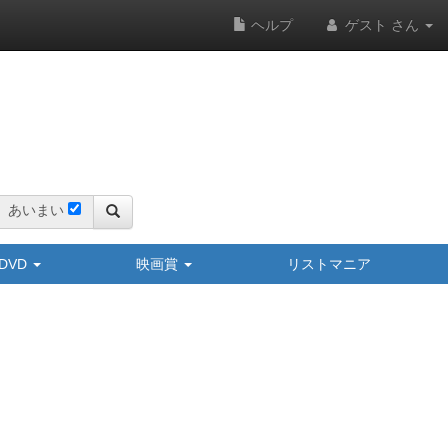
ヘルプ
ゲスト さん
あいまい
y/DVD
映画賞
リストマニア