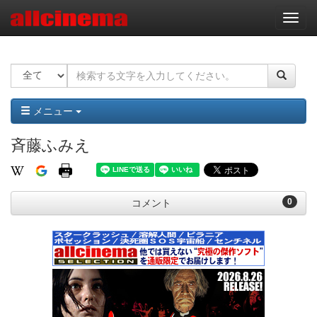
ナ
ビ
ゲ
ー
シ
ョ
ン
メニュー
斉藤ふみえ
0
コメント