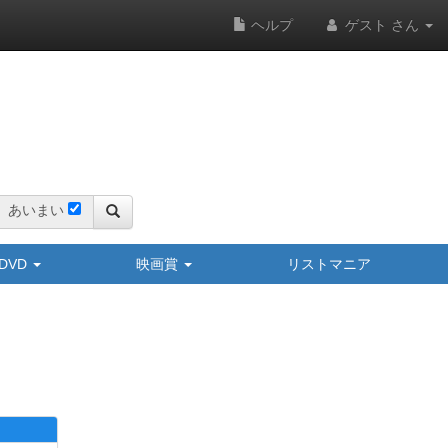
ヘルプ
ゲスト さん
あいまい
y/DVD
映画賞
リストマニア