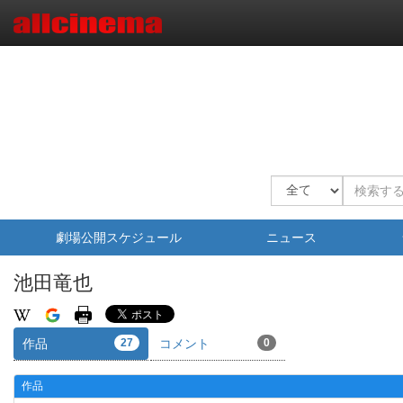
劇場公開スケジュール
ニュース
池田竜也
作品
27
コメント
0
作品