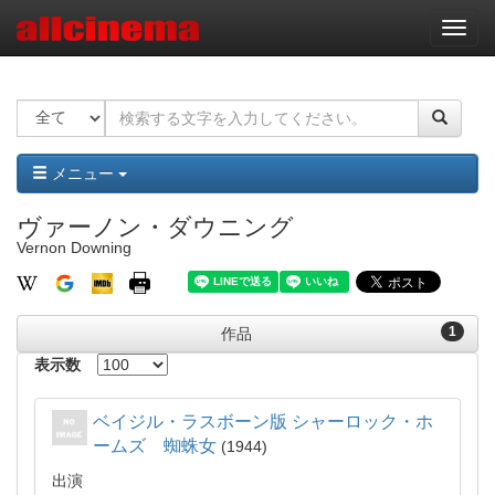
ナ
ビ
ゲ
ー
シ
ョ
ン
メニュー
ヴァーノン・ダウニング
Vernon Downing
1
作品
表示数
ベイジル・ラスボーン版 シャーロック・ホ
ームズ 蜘蛛女
1944
出演