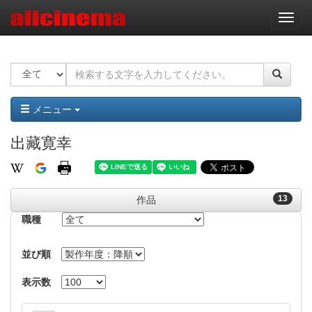
ナ
ビ
ゲ
ー
シ
ョ
ン
メニュー
出藏寛幸
13
作品
職種
並び順
表示数