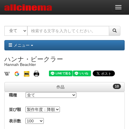
ナ
ビ
ゲ
ー
シ
ョ
ン
メニュー
ハンナ・ビークラー
Hannah Beachler
10
作品
職種
並び順
表示数