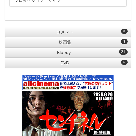
プロダクションデザイン
0
コメント
8
映画賞
21
Blu-ray
6
DVD