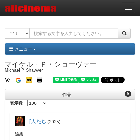
ナ
ビ
ゲ
ー
シ
ョ
ン
メニュー
マイケル・Ｐ・ショーヴァー
Michael P. Shawver
9
作品
表示数
罪人たち
2025
編集