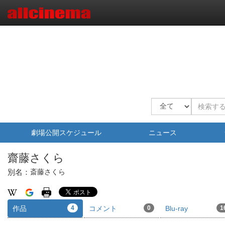
劇場公開スケジュール
ニュース
齋藤さくら
別名：
斎藤さくら
作品
4
コメント
0
Blu-ray
1