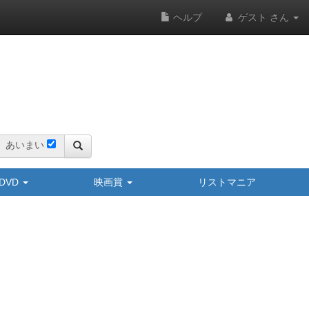
ヘルプ
ゲスト さん
あいまい
y/DVD
映画賞
リストマニア