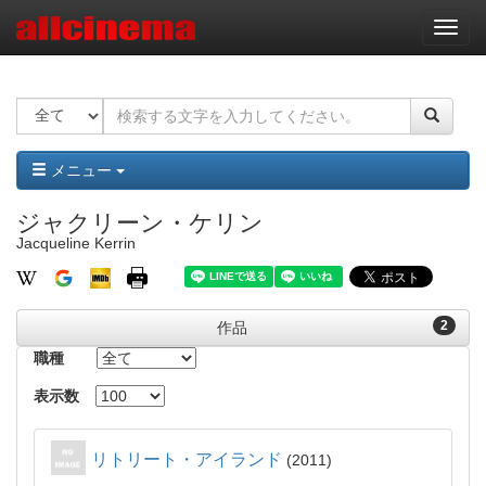
ナ
ビ
ゲ
ー
シ
ョ
ン
メニュー
ジャクリーン・ケリン
Jacqueline Kerrin
2
作品
職種
表示数
リトリート・アイランド
2011