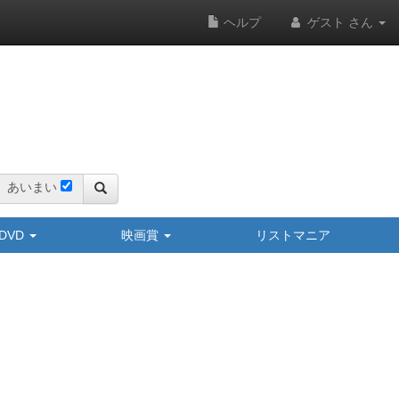
ヘルプ
ゲスト さん
あいまい
y/DVD
映画賞
リストマニア