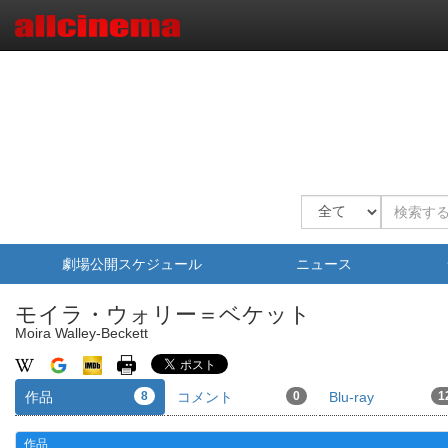
劇場公開スケジュール
ニュース
モイラ・ウォリー＝ベケット
Moira Walley-Beckett
作品
8
コメント
0
Blu-ray
1
作品