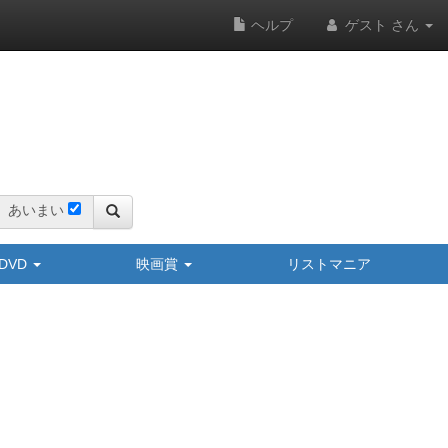
ヘルプ
ゲスト さん
あいまい
y/DVD
映画賞
リストマニア