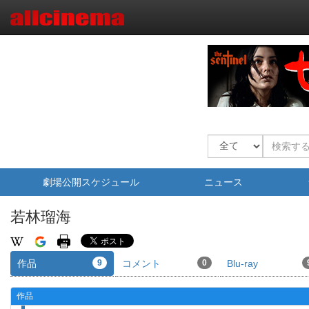
劇場公開スケジュール
ニュース
若林瑠海
作品
9
コメント
0
Blu-ray
作品