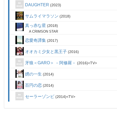
DAUGHTER
2023
サムライマラソン
2018
真っ赤な星
2018
A CRIMSON STAR
恋愛奇譚集
2017
オオカミ少女と黒王子
2016
牙狼＜GARO＞ －阿修羅－
2016
TV
娚の一生
2014
百円の恋
2014
セーラーゾンビ
2014
TV