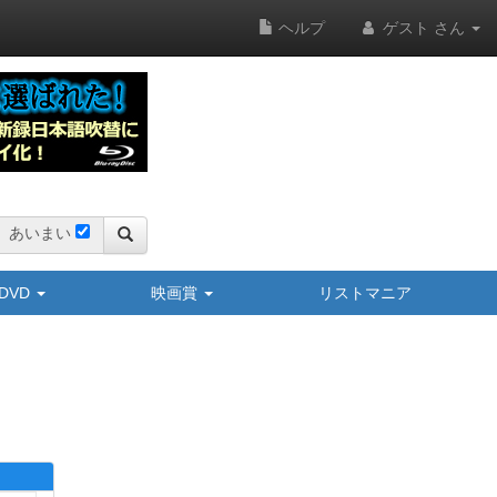
ヘルプ
ゲスト さん
あいまい
y/DVD
映画賞
リストマニア