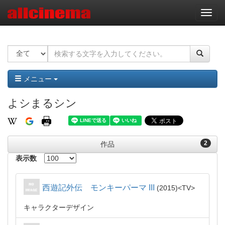
ナ
ビ
ゲ
ー
シ
ョ
ン
メニュー
よシまるシン
2
作品
表示数
西遊記外伝 モンキーパーマ III
2015
TV
キャラクターデザイン