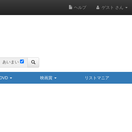
ヘルプ
ゲスト さん
あいまい
y/DVD
映画賞
リストマニア