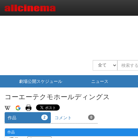
劇場公開スケジュール
ニュース
コーエーテクモホールディングス
作品
2
コメント
0
作品