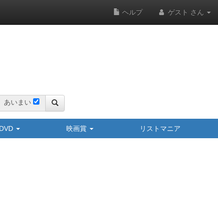
ヘルプ
ゲスト さん
あいまい
y/DVD
映画賞
リストマニア