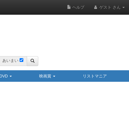
ヘルプ
ゲスト さん
あいまい
y/DVD
映画賞
リストマニア