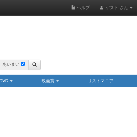
ヘルプ
ゲスト さん
あいまい
y/DVD
映画賞
リストマニア