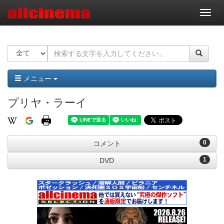
ナ
ビ
ゲ
ー
シ
ョ
ン
メニュー
プリヤ・ラーイ
0
コメント
1
DVD