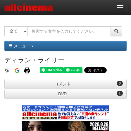
ナ
ビ
ゲ
ー
シ
ョ
ン
メニュー
ディラン・ライリー
0
コメント
1
DVD