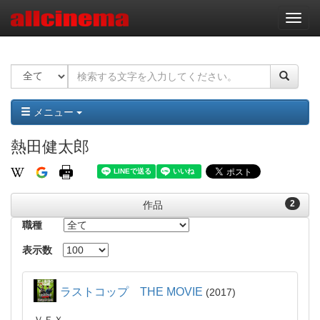
ナ
ビ
ゲ
ー
シ
ョ
ン
メニュー
熱田健太郎
2
作品
職種
表示数
ラストコップ THE MOVIE
2017