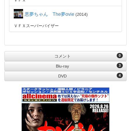
ＶＦＸ
悪夢ちゃん The夢ovie
2014
ＶＦＸスーパーバイザー
0
コメント
3
Blu-ray
4
DVD