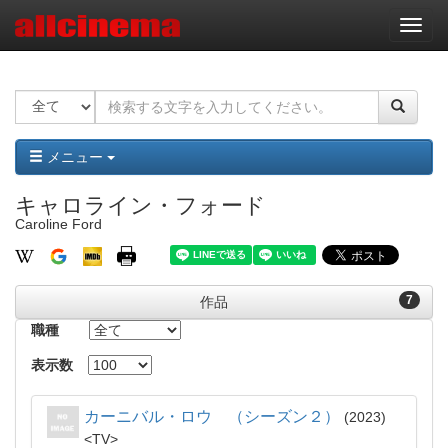
ナ
ビ
ゲ
ー
シ
ョ
ン
メニュー
キャロライン・フォード
Caroline Ford
7
作品
職種
表示数
カーニバル・ロウ （シーズン２）
2023
TV