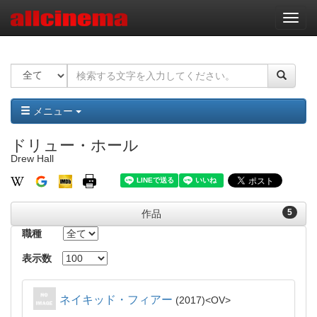
ナ
ビ
ゲ
ー
シ
ョ
ン
メニュー
ドリュー・ホール
Drew Hall
5
作品
職種
表示数
ネイキッド・フィアー
2017
OV