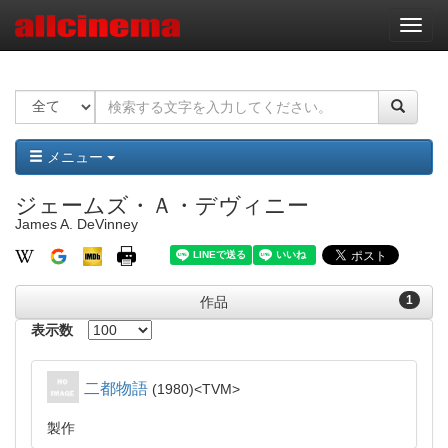
ナ
ビ
ゲ
ー
シ
ョ
ン
メニュー
ジェームズ・Ａ・デヴィニー
James A. DeVinney
1
作品
表示数
二都物語
1980
TVM
製作