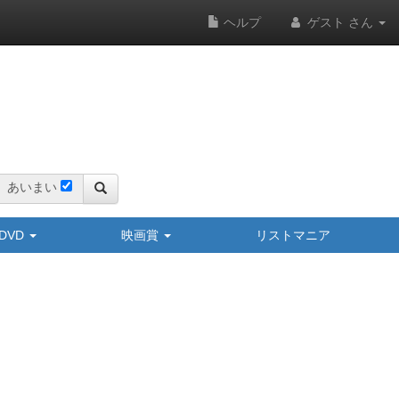
ヘルプ
ゲスト さん
あいまい
y/DVD
映画賞
リストマニア