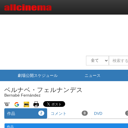
劇場公開スケジュール
ニュース
ベルナベ・フェルナンデス
Bernabé Fernández
作品
2
コメント
0
DVD
作品