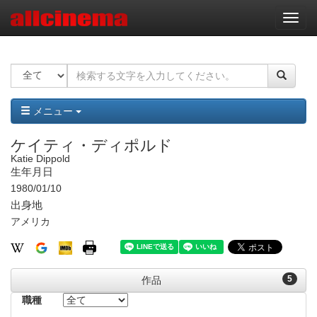
ナ
ビ
ゲ
ー
シ
ョ
ン
メニュー
ケイティ・ディポルド
Katie Dippold
生年月日
1980/01/10
出身地
アメリカ
5
作品
職種