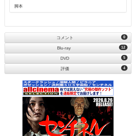
脚本
0
コメント
12
Blu-ray
5
DVD
4
評価