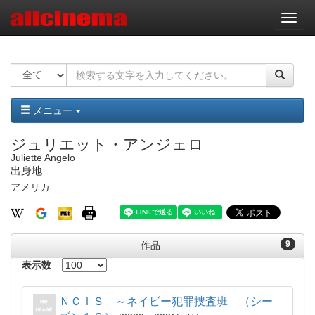
ナ
ビ
ゲ
ー
シ
ョ
ン
メニュー
ジュリエット・アンジェロ
Juliette Angelo
出身地
アメリカ
9
作品
表示数
ＮＣＩＳ ～ネイビー犯罪捜査班 （シー