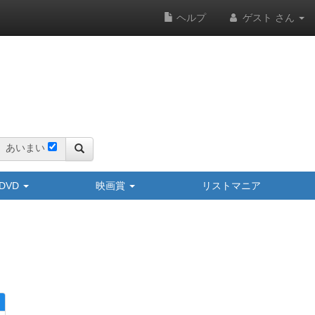
ヘルプ
ゲスト さん
あいまい
y/DVD
映画賞
リストマニア