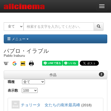
ナ
ビ
ゲ
ー
シ
ョ
ン
メニュー
パブロ・イラブル
Pablo Iraburu
2
作品
職種
表示数
チョリータ 女たちの南米最高峰
2018