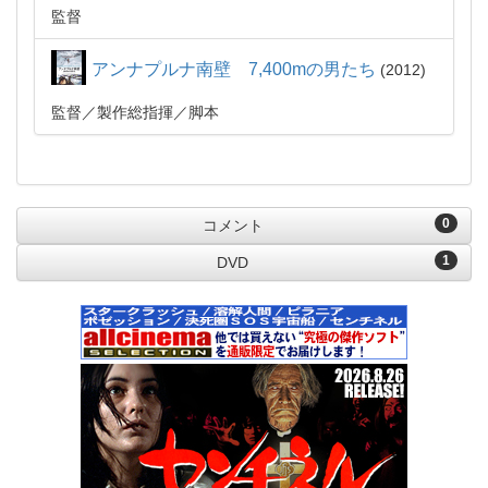
監督
アンナプルナ南壁 7,400mの男たち
2012
監督
製作総指揮
脚本
0
コメント
1
DVD