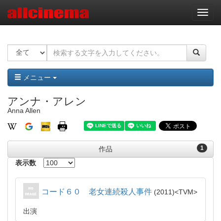
ナ
ビ
ゲ
ー
シ
ョ
ン
メニュー
アンナ・アレン
Anna Allen
1
作品
表示数
コード６０ 老女連続殺人事件
2011
TVM
出演