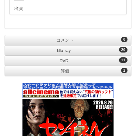
出演
0
コメント
20
Blu-ray
11
DVD
2
評価