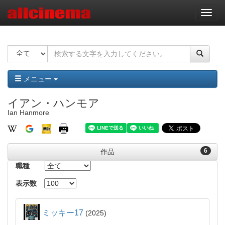
ナ
ビ
ゲ
ー
シ
ョ
ン
メニュー
イアン・ハンモア
Ian Hanmore
6
作品
職種
表示数
ミッキー17
2025