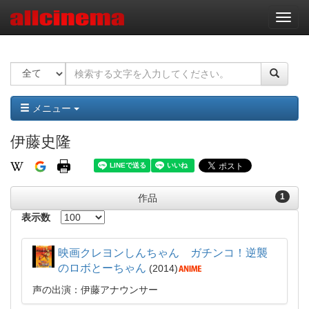
ナ
ビ
ゲ
ー
シ
ョ
ン
メニュー
伊藤史隆
1
作品
表示数
映画クレヨンしんちゃん ガチンコ！逆襲
のロボとーちゃん
2014
声の出演：伊藤アナウンサー