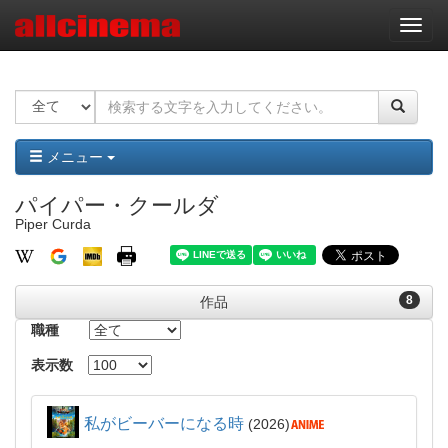
ナ
ビ
ゲ
ー
シ
ョ
ン
メニュー
パイパー・クールダ
Piper Curda
8
作品
職種
表示数
私がビーバーになる時
2026