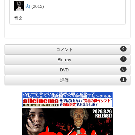
肉
2013
音楽
0
コメント
2
Blu-ray
6
DVD
1
評価