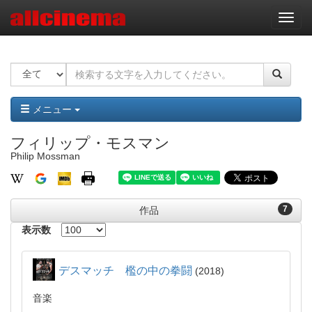
ナ
ビ
ゲ
ー
シ
ョ
ン
メニュー
フィリップ・モスマン
Philip Mossman
7
作品
表示数
デスマッチ 檻の中の拳闘
2018
音楽