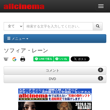
ナ
ビ
ゲ
ー
シ
ョ
ン
メニュー
ソフィア・レーン
0
コメント
1
DVD