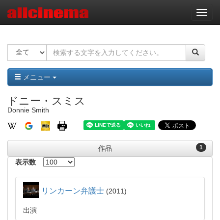
ナ
ビ
ゲ
ー
シ
ョ
ン
メニュー
ドニー・スミス
Donnie Smith
1
作品
表示数
リンカーン弁護士
2011
出演